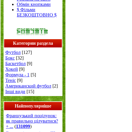
Обмін кнопками
$ Фільми
БЕЗКОШТОВНО $
Категории раздела
Футбол
[127]
Бокс
[32]
Баскетбол
[9]
Хокей
[9]
Формула - 1
[5]
Теніс
[9]
Американский футбол
[2]
Інші види
[15]
Найпопулярніше
Французький поцілунок:
як правильно цілуватися?
+ ...
(
131099
)