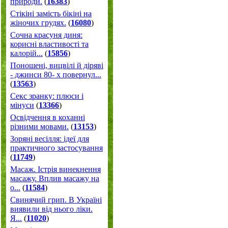
природи.
(
16383
)
Стікіні замість бікіні на
жіночих грудях.
(
16080
)
Сочна красуня диня:
корисні властивості та
калорій...
(
15856
)
Поношені, вицвілі й діряві
- джинси 80- х повернул...
(
13563
)
Секс зранку: плюси і
мінуси
(
13366
)
Освідчення в коханні
різними мовами.
(
13153
)
Зоряні весілля: ідеї для
практичного застосування
(
11749
)
Масаж. Істрія винекнення
масажу. Вплив масажу на
о...
(
11584
)
Свинячий грип. В Україні
виявили від нього ліки.
Я...
(
11020
)