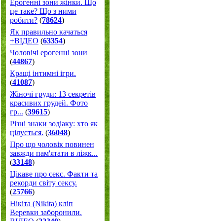
Ерогенні зони жінки. Що
це таке? Що з ними
робити?
(
78624
)
Як правильно качаться
+ВІДЕО
(
63354
)
Чоловічі ерогенні зони
(
44867
)
Кращі інтимні ігри.
(
41087
)
Жіночі груди: 13 секретів
красивих грудей. Фото
гр...
(
39615
)
Різні знаки зодіаку: хто як
цілується.
(
36048
)
Про що чоловік повинен
завжди пам'ятати в ліжк...
(
33148
)
Цікаве про секс. Факти та
рекорди світу сексу.
(
25766
)
Нікіта (Nikita) кліп
Веревки заборонили.