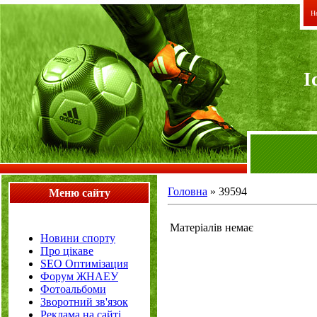
Не
I
Головна
»
39594
Меню сайту
Матеріалів немає
Новини спорту
Про цікаве
SEO Оптимізация
Форум ЖНАЕУ
Фотоальбоми
Зворотний зв'язок
Реклама на сайті