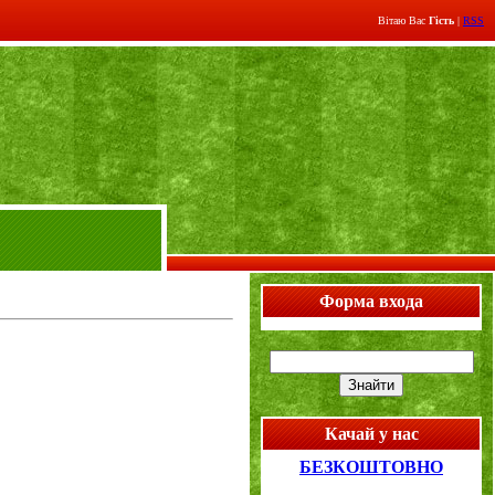
Вітаю Вас
Гість
|
RSS
Форма входа
Качай у нас
БЕЗКОШТОВНО