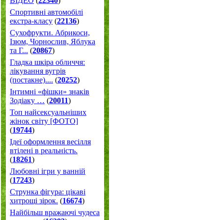
ВІДЕО
(
22340
)
Спортивні автомобілі
екстра-класу
(
22136
)
Cухофрукти. Абрикоси,
Ізюм, Чорнослив, Яблука
та Г...
(
20867
)
Гладка шкіра обличчя:
лікування вугрів
(постакне)....
(
20252
)
Інтимні «фішки» знаків
Зодіаку …
(
20011
)
Топ найсексуальніших
жінок світу [ФОТО]
(
19744
)
Ідеї оформлення весілля
втілені в реальність.
(
18261
)
Любовні ігри у ванній
(
17243
)
Струнка фігура: цікаві
хитрощі зірок.
(
16674
)
Найбільш вражаючі чудеса