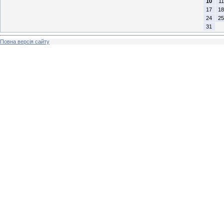
10
11
17
18
24
25
31
Повна версія сайту