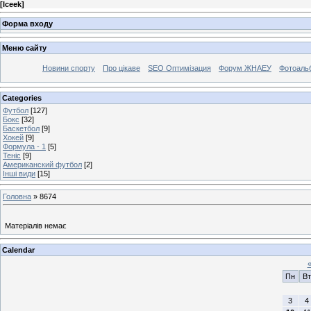
[
Iceek
]
Форма входу
Меню сайту
Новини спорту
Про цікаве
SEO Оптимізация
Форум ЖНАЕУ
Фотоаль
Categories
Футбол
[127]
Бокс
[32]
Баскетбол
[9]
Хокей
[9]
Формула - 1
[5]
Теніс
[9]
Американский футбол
[2]
Інші види
[15]
Головна
»
8674
Матеріалів немає
Calendar
Пн
Вт
3
4