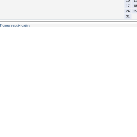
10
11
17
18
24
25
31
Повна версія сайту