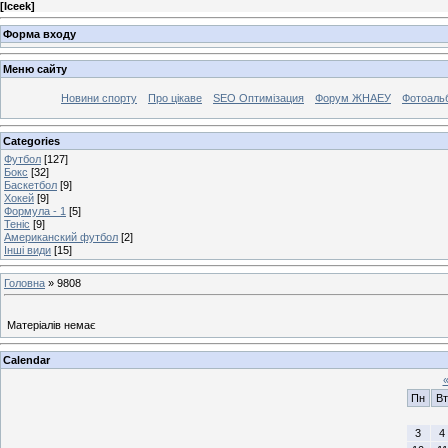
[
Iceek
]
Форма входу
Меню сайту
Новини спорту
Про цікаве
SEO Оптимізация
Форум ЖНАЕУ
Фотоаль
Categories
Футбол
[127]
Бокс
[32]
Баскетбол
[9]
Хокей
[9]
Формула - 1
[5]
Теніс
[9]
Американский футбол
[2]
Інші види
[15]
Головна
»
9808
Матеріалів немає
Calendar
Пн
Вт
3
4