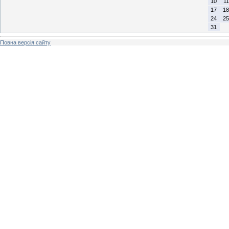
10
11
17
18
24
25
31
Повна версія сайту