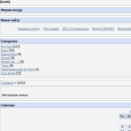
[
Iceek
]
Форма входу
Меню сайту
Новини спорту
Про цікаве
SEO Оптимізация
Форум ЖНАЕУ
Фотоаль
Categories
Футбол
[127]
Бокс
[32]
Баскетбол
[9]
Хокей
[9]
Формула - 1
[5]
Теніс
[9]
Американский футбол
[2]
Інші види
[15]
Головна
»
11010
Матеріалів немає
Calendar
Пн
Вт
3
4