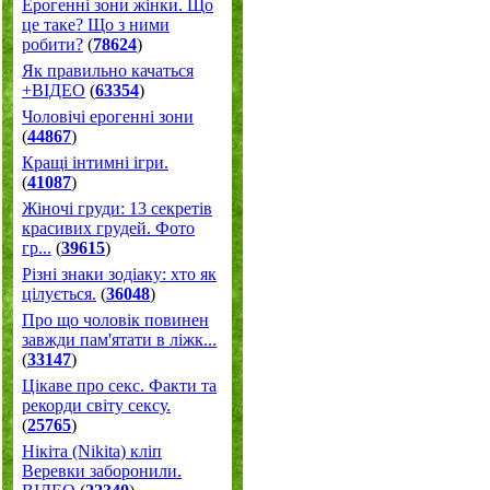
Ерогенні зони жінки. Що
це таке? Що з ними
робити?
(
78624
)
Як правильно качаться
+ВІДЕО
(
63354
)
Чоловічі ерогенні зони
(
44867
)
Кращі інтимні ігри.
(
41087
)
Жіночі груди: 13 секретів
красивих грудей. Фото
гр...
(
39615
)
Різні знаки зодіаку: хто як
цілується.
(
36048
)
Про що чоловік повинен
завжди пам'ятати в ліжк...
(
33147
)
Цікаве про секс. Факти та
рекорди світу сексу.
(
25765
)
Нікіта (Nikita) кліп
Веревки заборонили.