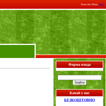
Вітаю Вас
Гість
|
RSS
Форма входа
Качай у нас
БЕЗКОШТОВНО