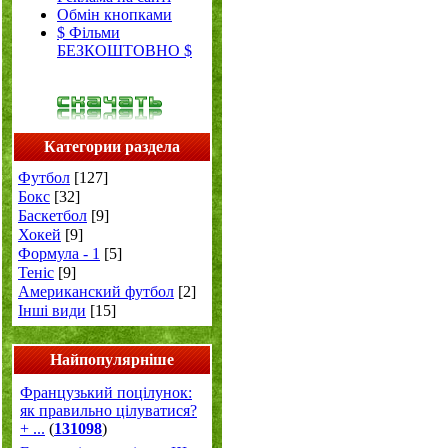
Обмін кнопками
$ Фільми
БЕЗКОШТОВНО $
Категории раздела
Футбол
[127]
Бокс
[32]
Баскетбол
[9]
Хокей
[9]
Формула - 1
[5]
Теніс
[9]
Американский футбол
[2]
Інші види
[15]
Найпопулярніше
Французький поцілунок:
як правильно цілуватися?
+ ...
(
131098
)