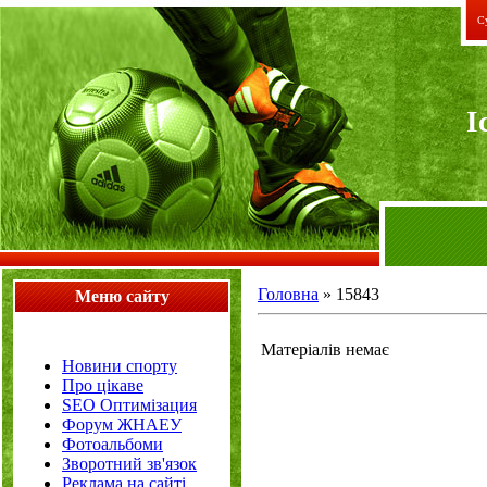
Су
I
Головна
»
15843
Меню сайту
Матеріалів немає
Новини спорту
Про цікаве
SEO Оптимізация
Форум ЖНАЕУ
Фотоальбоми
Зворотний зв'язок
Реклама на сайті