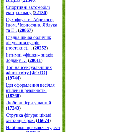
ВІДЕО
(
22340
)
Спортивні автомобілі
екстра-класу
(
22136
)
Cухофрукти. Абрикоси,
Ізюм, Чорнослив, Яблука
та Г...
(
20867
)
Гладка шкіра обличчя:
лікування вугрів
(постакне)....
(
20252
)
Інтимні «фішки» знаків
Зодіаку …
(
20011
)
Топ найсексуальніших
жінок світу [ФОТО]
(
19744
)
Ідеї оформлення весілля
втілені в реальність.
(
18260
)
Любовні ігри у ванній
(
17243
)
Струнка фігура: цікаві
хитрощі зірок.
(
16674
)
Найбільш вражаючі чудеса