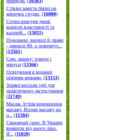
природи.
(
16383
)
Стікіні замість бікіні на
жіночих грудях.
(
16080
)
Сочна красуня диня:
корисні властивості та
калорій...
(
15855
)
Поношені, вицвілі й діряві
- джинси 80- х повернул...
(
13561
)
Секс зранку: плюси і
мінуси
(
13366
)
Освідчення в коханні
різними мовами.
(
13153
)
Зоряні весілля: ідеї для
практичного застосування
(
11749
)
Масаж. Істрія винекнення
масажу. Вплив масажу на
о...
(
11584
)
Свинячий грип. В Україні
виявили від нього ліки.
Я...
(
11020
)