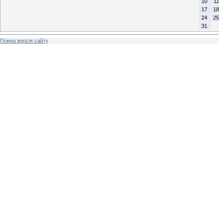
10
11
17
18
24
25
31
Повна версія сайту