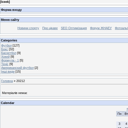
[
Iceek
]
Форма входу
Меню сайту
Новини спорту
Про цікаве
SEO Оптимізация
Форум ЖНАЕУ
Фотоаль
Categories
Футбол
[127]
Бокс
[32]
Баскетбол
[9]
Хокей
[9]
Формула - 1
[5]
Теніс
[9]
Американский футбол
[2]
Інші види
[15]
Головна
»
20212
Матеріалів немає
Calendar
Пн
Вт
3
4