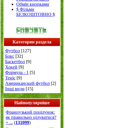
Обмін кнопками
$ Фільми
БЕЗКОШТОВНО $
Категории раздела
Футбол
[127]
Бокс
[32]
Баскетбол
[9]
Хокей
[9]
Формула - 1
[5]
Теніс
[9]
Американский футбол
[2]
Інші види
[15]
Найпопулярніше
Французький поцілунок:
як правильно цілуватися?
+ ...
(
131099
)