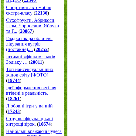
ВІДЕО
(
22340
)
Спортивні автомобілі
екстра-класу
(
22136
)
Cухофрукти. Абрикоси,
Ізюм, Чорнослив, Яблука
та Г...
(
20867
)
Гладка шкіра обличчя:
лікування вугрів
(постакне)....
(
20252
)
Інтимні «фішки» знаків
Зодіаку …
(
20011
)
Топ найсексуальніших
жінок світу [ФОТО]
(
19744
)
Ідеї оформлення весілля
втілені в реальність.
(
18261
)
Любовні ігри у ванній
(
17243
)
Струнка фігура: цікаві
хитрощі зірок.
(
16674
)
Найбільш вражаючі чудеса