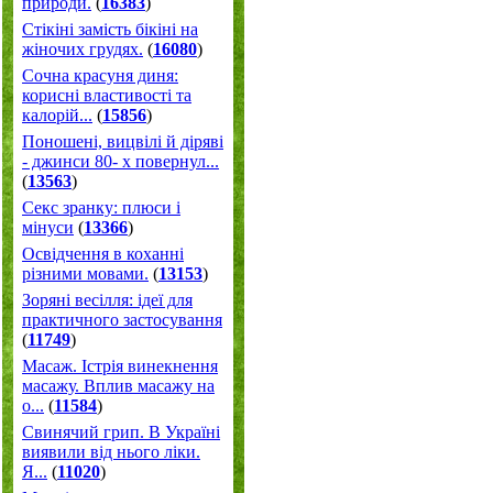
природи.
(
16383
)
Стікіні замість бікіні на
жіночих грудях.
(
16080
)
Сочна красуня диня:
корисні властивості та
калорій...
(
15856
)
Поношені, вицвілі й діряві
- джинси 80- х повернул...
(
13563
)
Секс зранку: плюси і
мінуси
(
13366
)
Освідчення в коханні
різними мовами.
(
13153
)
Зоряні весілля: ідеї для
практичного застосування
(
11749
)
Масаж. Істрія винекнення
масажу. Вплив масажу на
о...
(
11584
)
Свинячий грип. В Україні
виявили від нього ліки.
Я...
(
11020
)