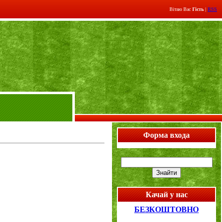
Вітаю Вас
Гість
|
RSS
Форма входа
Качай у нас
БЕЗКОШТОВНО