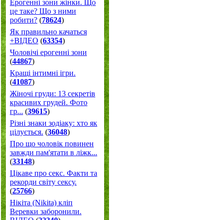
Ерогенні зони жінки. Що
це таке? Що з ними
робити?
(
78624
)
Як правильно качаться
+ВІДЕО
(
63354
)
Чоловічі ерогенні зони
(
44867
)
Кращі інтимні ігри.
(
41087
)
Жіночі груди: 13 секретів
красивих грудей. Фото
гр...
(
39615
)
Різні знаки зодіаку: хто як
цілується.
(
36048
)
Про що чоловік повинен
завжди пам'ятати в ліжк...
(
33148
)
Цікаве про секс. Факти та
рекорди світу сексу.
(
25766
)
Нікіта (Nikita) кліп
Веревки заборонили.