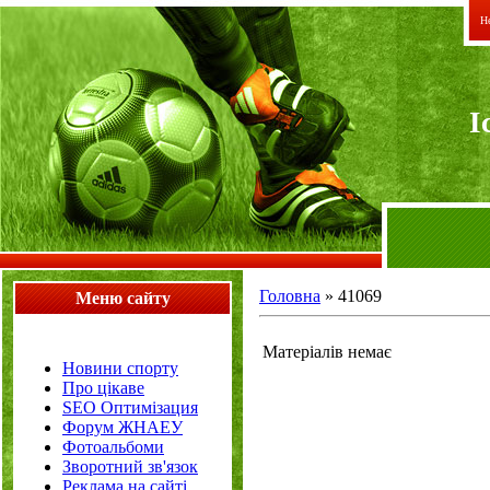
Не
I
Головна
»
41069
Меню сайту
Матеріалів немає
Новини спорту
Про цікаве
SEO Оптимізация
Форум ЖНАЕУ
Фотоальбоми
Зворотний зв'язок
Реклама на сайті