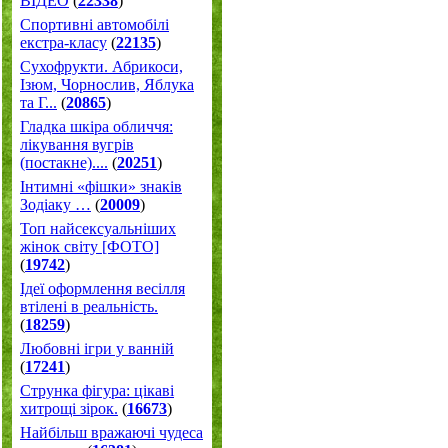
ВІДЕО
(
22338
)
Спортивні автомобілі
екстра-класу
(
22135
)
Cухофрукти. Абрикоси,
Ізюм, Чорнослив, Яблука
та Г...
(
20865
)
Гладка шкіра обличчя:
лікування вугрів
(постакне)....
(
20251
)
Інтимні «фішки» знаків
Зодіаку …
(
20009
)
Топ найсексуальніших
жінок світу [ФОТО]
(
19742
)
Ідеї оформлення весілля
втілені в реальність.
(
18259
)
Любовні ігри у ванній
(
17241
)
Струнка фігура: цікаві
хитрощі зірок.
(
16673
)
Найбільш вражаючі чудеса