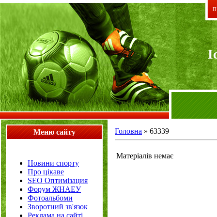
П`
I
Головна
»
63339
Меню сайту
Матеріалів немає
Новини спорту
Про цікаве
SEO Оптимізация
Форум ЖНАЕУ
Фотоальбоми
Зворотний зв'язок
Реклама на сайті