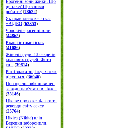
Ерогенні зони жінки. Що
це таке? Що з ними
робити?
(
78622
)
Як правильно качаться
+ВІДЕО
(
63353
)
Чоловічі ерогенні зони
(
44865
)
Кращі інтимні ігри.
(
41086
)
Жіночі груди: 13 секретів
красивих грудей. Фото
гр...
(
39614
)
Різні знаки зодіаку: хто як
цілується.
(
36046
)
Про що чоловік повинен
завжди пам'ятати в ліжк...
(
33146
)
Цікаве про секс. Факти та
рекорди світу сексу.
(
25764
)
Нікіта (Nikita) кліп
Веревки заборонили.