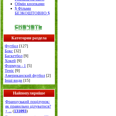
Обмін кнопками
$ Фільми
БЕЗКОШТОВНО $
Категории раздела
Футбол
[127]
Бокс
[32]
Баскетбол
[9]
Хокей
[9]
Формула - 1
[5]
Теніс
[9]
Американский футбол
[2]
Інші види
[15]
Найпопулярніше
Французький поцілунок:
як правильно цілуватися?
+ ...
(
131093
)