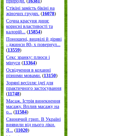
природи.
(
16381
)
Стікіні замість бікіні на
жіночих грудях.
(
16078
)
Сочна красуня диня:
корисні властивості та
калорій...
(
15854
)
Поношені, вицвілі й діряві
- джинси 80- х повернул...
(
13559
)
Секс зранку: плюси і
мінуси
(
13364
)
Освідчення в коханні
різними мовами.
(
13150
)
Зоряні весілля: ідеї для
практичного застосування
(
11748
)
Масаж. Істрія винекнення
масажу. Вплив масажу на
о...
(
11584
)
Свинячий грип. В Україні
виявили від нього ліки.
Я...
(
11020
)