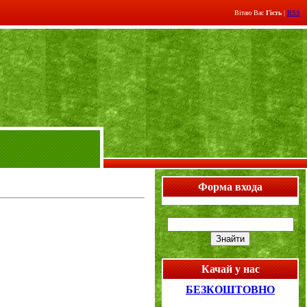
Вітаю Вас
Гість
|
RSS
Форма входа
Качай у нас
БЕЗКОШТОВНО