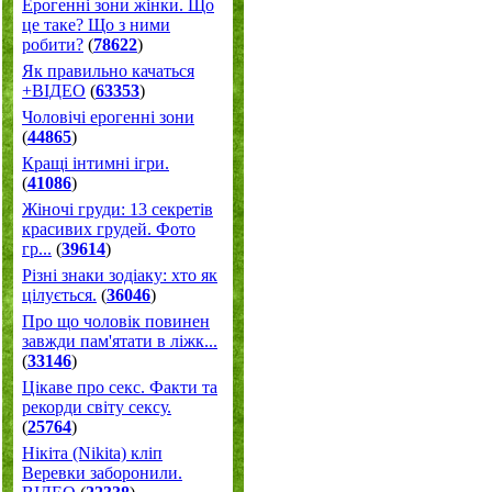
Ерогенні зони жінки. Що
це таке? Що з ними
робити?
(
78622
)
Як правильно качаться
+ВІДЕО
(
63353
)
Чоловічі ерогенні зони
(
44865
)
Кращі інтимні ігри.
(
41086
)
Жіночі груди: 13 секретів
красивих грудей. Фото
гр...
(
39614
)
Різні знаки зодіаку: хто як
цілується.
(
36046
)
Про що чоловік повинен
завжди пам'ятати в ліжк...
(
33146
)
Цікаве про секс. Факти та
рекорди світу сексу.
(
25764
)
Нікіта (Nikita) кліп
Веревки заборонили.