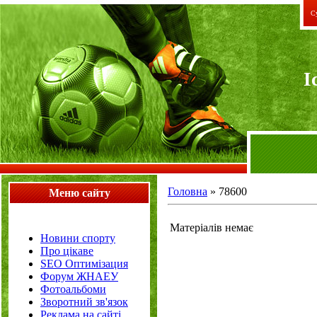
Су
I
Головна
»
78600
Меню сайту
Матеріалів немає
Новини спорту
Про цікаве
SEO Оптимізация
Форум ЖНАЕУ
Фотоальбоми
Зворотний зв'язок
Реклама на сайті