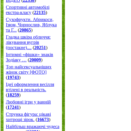
ВІДЕО
(
22338
)
Спортивні автомобілі
екстра-класу
(
22135
)
Cухофрукти. Абрикоси,
Ізюм, Чорнослив, Яблука
та Г...
(
20865
)
Гладка шкіра обличчя:
лікування вугрів
(постакне)....
(
20251
)
Інтимні «фішки» знаків
Зодіаку …
(
20009
)
Топ найсексуальніших
жінок світу [ФОТО]
(
19743
)
Ідеї оформлення весілля
втілені в реальність.
(
18259
)
Любовні ігри у ванній
(
17241
)
Струнка фігура: цікаві
хитрощі зірок.
(
16673
)
Найбільш вражаючі чудеса