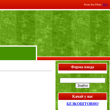
Вітаю Вас
Гість
|
RSS
Форма входа
Качай у нас
БЕЗКОШТОВНО