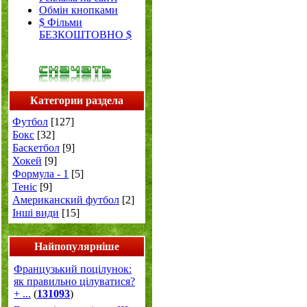
Обмін кнопками
$ Фільми
БЕЗКОШТОВНО $
Категории раздела
Футбол
[127]
Бокс
[32]
Баскетбол
[9]
Хокей
[9]
Формула - 1
[5]
Теніс
[9]
Американский футбол
[2]
Інші види
[15]
Найпопулярніше
Французький поцілунок:
як правильно цілуватися?
+ ...
(
131093
)