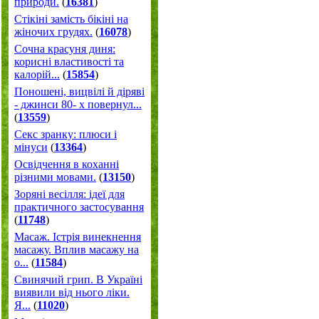
природи.
(
16381
)
Стікіні замість бікіні на
жіночих грудях.
(
16078
)
Сочна красуня диня:
корисні властивості та
калорій...
(
15854
)
Поношені, вицвілі й діряві
- джинси 80- х повернул...
(
13559
)
Секс зранку: плюси і
мінуси
(
13364
)
Освідчення в коханні
різними мовами.
(
13150
)
Зоряні весілля: ідеї для
практичного застосування
(
11748
)
Масаж. Істрія винекнення
масажу. Вплив масажу на
о...
(
11584
)
Свинячий грип. В Україні
виявили від нього ліки.
Я...
(
11020
)