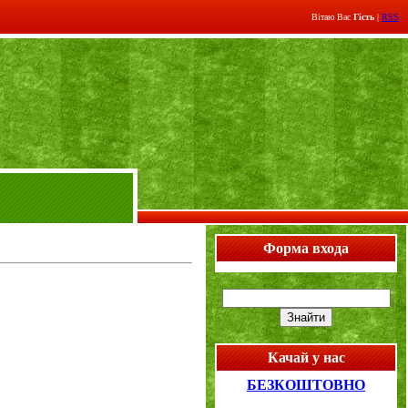
Вітаю Вас
Гість
|
RSS
Форма входа
Качай у нас
БЕЗКОШТОВНО