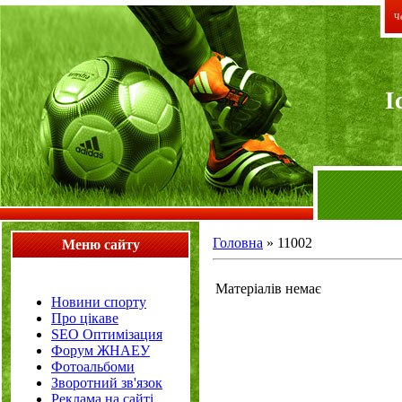
Че
I
Головна
»
11002
Меню сайту
Матеріалів немає
Новини спорту
Про цікаве
SEO Оптимізация
Форум ЖНАЕУ
Фотоальбоми
Зворотний зв'язок
Реклама на сайті