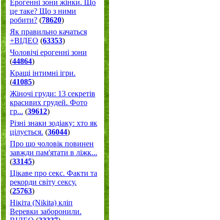
Ерогенні зони жінки. Що
це таке? Що з ними
робити?
(
78620
)
Як правильно качаться
+ВІДЕО
(
63353
)
Чоловічі ерогенні зони
(
44864
)
Кращі інтимні ігри.
(
41085
)
Жіночі груди: 13 секретів
красивих грудей. Фото
гр...
(
39612
)
Різні знаки зодіаку: хто як
цілується.
(
36044
)
Про що чоловік повинен
завжди пам'ятати в ліжк...
(
33145
)
Цікаве про секс. Факти та
рекорди світу сексу.
(
25763
)
Нікіта (Nikita) кліп
Веревки заборонили.