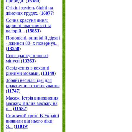
природи.
(
16380
)
Стікіні замість бікіні на
жіночих грудях.
(
16077
)
Сочна красуня диня:
корисні властивості та
калорій...
(
15853
)
Поношені, вицвілі й діряві
- джинси 80- х повернул...
(
13558
)
Секс зранку: плюси і
мінуси
(
13363
)
Освідчення в коханні
різними мовами.
(
13149
)
Зоряні весілля: ідеї для
практичного застосування
(
11747
)
Масаж. Істрія винекнення
масажу. Вплив масажу на
о...
(
11582
)
Свинячий грип. В Україні
виявили від нього ліки.
Я...
(
11019
)