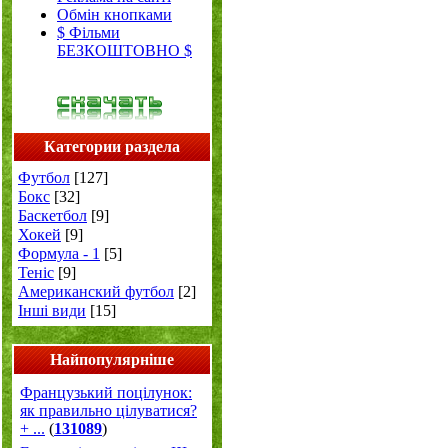
Обмін кнопками
$ Фільми
БЕЗКОШТОВНО $
Категории раздела
Футбол
[127]
Бокс
[32]
Баскетбол
[9]
Хокей
[9]
Формула - 1
[5]
Теніс
[9]
Американский футбол
[2]
Інші види
[15]
Найпопулярніше
Французький поцілунок:
як правильно цілуватися?
+ ...
(
131089
)