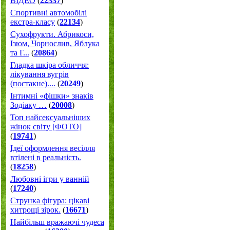
ВІДЕО
(
22337
)
Спортивні автомобілі
екстра-класу
(
22134
)
Cухофрукти. Абрикоси,
Ізюм, Чорнослив, Яблука
та Г...
(
20864
)
Гладка шкіра обличчя:
лікування вугрів
(постакне)....
(
20249
)
Інтимні «фішки» знаків
Зодіаку …
(
20008
)
Топ найсексуальніших
жінок світу [ФОТО]
(
19741
)
Ідеї оформлення весілля
втілені в реальність.
(
18258
)
Любовні ігри у ванній
(
17240
)
Струнка фігура: цікаві
хитрощі зірок.
(
16671
)
Найбільш вражаючі чудеса