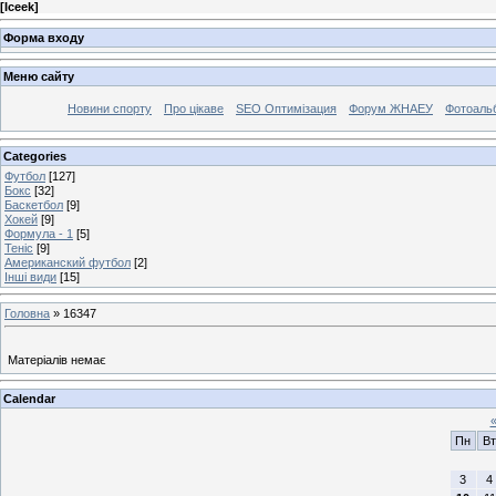
[
Iceek
]
Форма входу
Меню сайту
Новини спорту
Про цікаве
SEO Оптимізация
Форум ЖНАЕУ
Фотоаль
Categories
Футбол
[127]
Бокс
[32]
Баскетбол
[9]
Хокей
[9]
Формула - 1
[5]
Теніс
[9]
Американский футбол
[2]
Інші види
[15]
Головна
»
16347
Матеріалів немає
Calendar
Пн
Вт
3
4