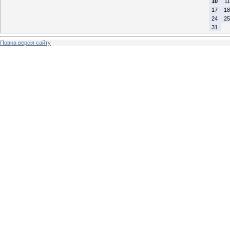
10
11
17
18
24
25
31
Повна версія сайту