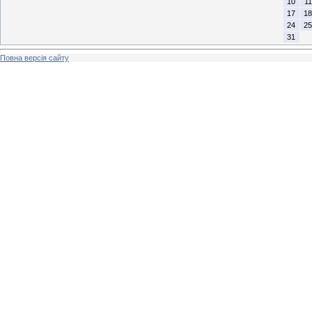
10
11
17
18
24
25
31
Повна версія сайту