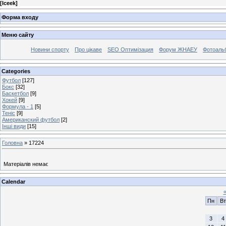
[
Iceek
]
Форма входу
Меню сайту
Новини спорту
Про цікаве
SEO Оптимізация
Форум ЖНАЕУ
Фотоаль
Categories
Футбол
[127]
Бокс
[32]
Баскетбол
[9]
Хокей
[9]
Формула - 1
[5]
Теніс
[9]
Американский футбол
[2]
Інші види
[15]
Головна
»
17224
Матеріалів немає
Calendar
Пн
Вт
3
4