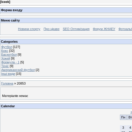
[
Iceek
]
Форма входу
Меню сайту
Новини спорту
Про цікаве
SEO Оптимізация
Форум ЖНАЕУ
Фотоаль
Categories
Футбол
[127]
Бокс
[32]
Баскетбол
[9]
Хокей
[9]
Формула - 1
[5]
Теніс
[9]
Американский футбол
[2]
Інші види
[15]
Головна
»
20853
Матеріалів немає
Calendar
Пн
Вт
3
4