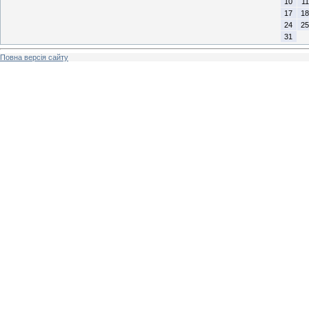
10
11
17
18
24
25
31
Повна версія сайту