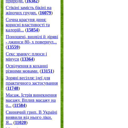
природи.
(
16382
)
Стікіні замість бікіні на
жіночих грудях.
(
16079
)
Сочна красуня диня:
корисні властивості та
калорій...
(
15854
)
Поношені, вицвілі й діряві
- джинси 80- х повернул...
(
13559
)
Секс зранку: плюси і
мінуси
(
13364
)
Освідчення в коханні
різними мовами.
(
13151
)
Зоряні весілля: ідеї для
практичного застосування
(
11748
)
Масаж. Істрія винекнення
масажу. Вплив масажу на
о...
(
11584
)
Свинячий грип. В Україні
виявили від нього ліки.
Я...
(
11020
)