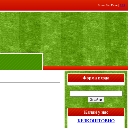
Вітаю Вас
Гість
|
RSS
Форма входа
Качай у нас
БЕЗКОШТОВНО