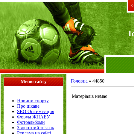
Су
I
Головна
»
44850
Меню сайту
Матеріалів немає
Новини спорту
Про цікаве
SEO Оптимізация
Форум ЖНАЕУ
Фотоальбоми
Зворотний зв'язок
Реклама на сайті