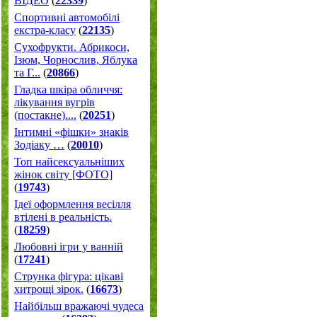
ВІДЕО
(
22339
)
Спортивні автомобілі
екстра-класу
(
22135
)
Cухофрукти. Абрикоси,
Ізюм, Чорнослив, Яблука
та Г...
(
20866
)
Гладка шкіра обличчя:
лікування вугрів
(постакне)....
(
20251
)
Інтимні «фішки» знаків
Зодіаку …
(
20010
)
Топ найсексуальніших
жінок світу [ФОТО]
(
19743
)
Ідеї оформлення весілля
втілені в реальність.
(
18259
)
Любовні ігри у ванній
(
17241
)
Струнка фігура: цікаві
хитрощі зірок.
(
16673
)
Найбільш вражаючі чудеса