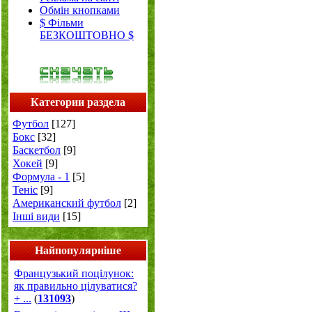
Обмін кнопками
$ Фільми
БЕЗКОШТОВНО $
Категории раздела
Футбол
[127]
Бокс
[32]
Баскетбол
[9]
Хокей
[9]
Формула - 1
[5]
Теніс
[9]
Американский футбол
[2]
Інші види
[15]
Найпопулярніше
Французький поцілунок:
як правильно цілуватися?
+ ...
(
131093
)