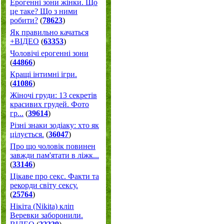
Ерогенні зони жінки. Що
це таке? Що з ними
робити?
(
78623
)
Як правильно качаться
+ВІДЕО
(
63353
)
Чоловічі ерогенні зони
(
44866
)
Кращі інтимні ігри.
(
41086
)
Жіночі груди: 13 секретів
красивих грудей. Фото
гр...
(
39614
)
Різні знаки зодіаку: хто як
цілується.
(
36047
)
Про що чоловік повинен
завжди пам'ятати в ліжк...
(
33146
)
Цікаве про секс. Факти та
рекорди світу сексу.
(
25764
)
Нікіта (Nikita) кліп
Веревки заборонили.