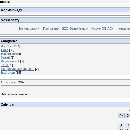
[
Iceek
]
Форма входу
Меню сайту
Новини спорту
Про цікаве
SEO Оптимізация
Форум ЖНАЕУ
Фотоаль
Categories
Футбол
[127]
Бокс
[32]
Баскетбол
[9]
Хокей
[9]
Формула - 1
[5]
Теніс
[9]
Американский футбол
[2]
Інші види
[15]
Головна
»
63340
Матеріалів немає
Calendar
Пн
Вт
3
4