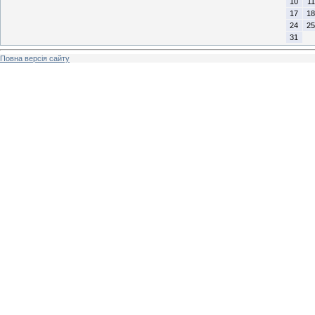
10
11
17
18
24
25
31
Повна версія сайту