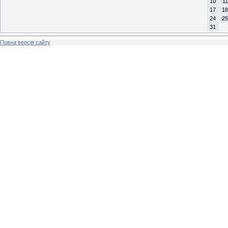
10
11
17
18
24
25
31
Повна версія сайту