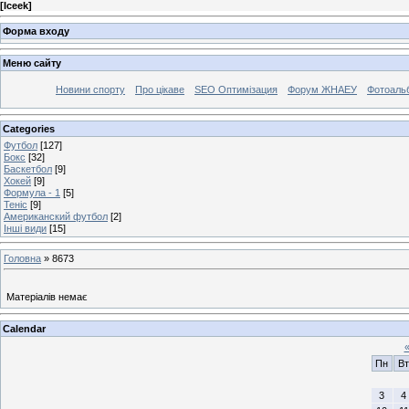
[
Iceek
]
Форма входу
Меню сайту
Новини спорту
Про цікаве
SEO Оптимізация
Форум ЖНАЕУ
Фотоаль
Categories
Футбол
[127]
Бокс
[32]
Баскетбол
[9]
Хокей
[9]
Формула - 1
[5]
Теніс
[9]
Американский футбол
[2]
Інші види
[15]
Головна
»
8673
Матеріалів немає
Calendar
Пн
Вт
3
4