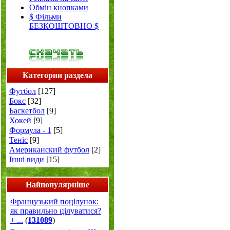
Обмін кнопками
$ Фільми
БЕЗКОШТОВНО $
Категории раздела
Футбол
[127]
Бокс
[32]
Баскетбол
[9]
Хокей
[9]
Формула - 1
[5]
Теніс
[9]
Американский футбол
[2]
Інші види
[15]
Найпопулярніше
Французький поцілунок:
як правильно цілуватися?
+ ...
(
131089
)