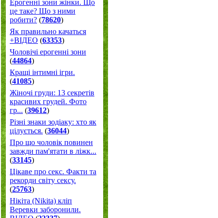
Ерогенні зони жінки. Що
це таке? Що з ними
робити?
(
78620
)
Як правильно качаться
+ВІДЕО
(
63353
)
Чоловічі ерогенні зони
(
44864
)
Кращі інтимні ігри.
(
41085
)
Жіночі груди: 13 секретів
красивих грудей. Фото
гр...
(
39612
)
Різні знаки зодіаку: хто як
цілується.
(
36044
)
Про що чоловік повинен
завжди пам'ятати в ліжк...
(
33145
)
Цікаве про секс. Факти та
рекорди світу сексу.
(
25763
)
Нікіта (Nikita) кліп
Веревки заборонили.