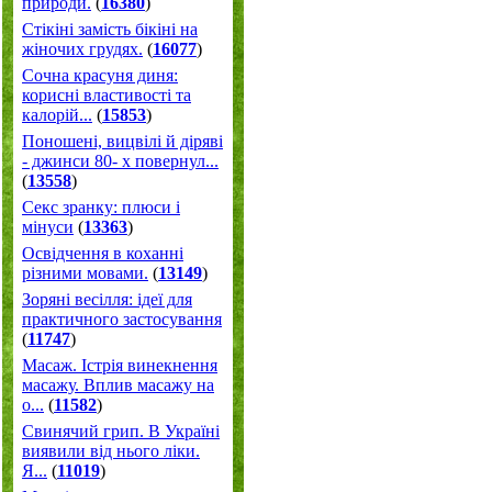
природи.
(
16380
)
Стікіні замість бікіні на
жіночих грудях.
(
16077
)
Сочна красуня диня:
корисні властивості та
калорій...
(
15853
)
Поношені, вицвілі й діряві
- джинси 80- х повернул...
(
13558
)
Секс зранку: плюси і
мінуси
(
13363
)
Освідчення в коханні
різними мовами.
(
13149
)
Зоряні весілля: ідеї для
практичного застосування
(
11747
)
Масаж. Істрія винекнення
масажу. Вплив масажу на
о...
(
11582
)
Свинячий грип. В Україні
виявили від нього ліки.
Я...
(
11019
)