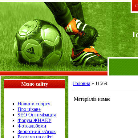
П`
I
Головна
»
11569
Меню сайту
Матеріалів немає
Новини спорту
Про цікаве
SEO Оптимізация
Форум ЖНАЕУ
Фотоальбоми
Зворотний зв'язок
Реклама на сайті