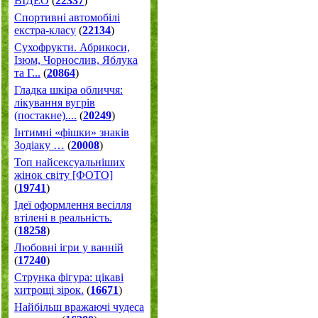
ВІДЕО
(
22337
)
Спортивні автомобілі
екстра-класу
(
22134
)
Cухофрукти. Абрикоси,
Ізюм, Чорнослив, Яблука
та Г...
(
20864
)
Гладка шкіра обличчя:
лікування вугрів
(постакне)....
(
20249
)
Інтимні «фішки» знаків
Зодіаку …
(
20008
)
Топ найсексуальніших
жінок світу [ФОТО]
(
19741
)
Ідеї оформлення весілля
втілені в реальність.
(
18258
)
Любовні ігри у ванній
(
17240
)
Струнка фігура: цікаві
хитрощі зірок.
(
16671
)
Найбільш вражаючі чудеса