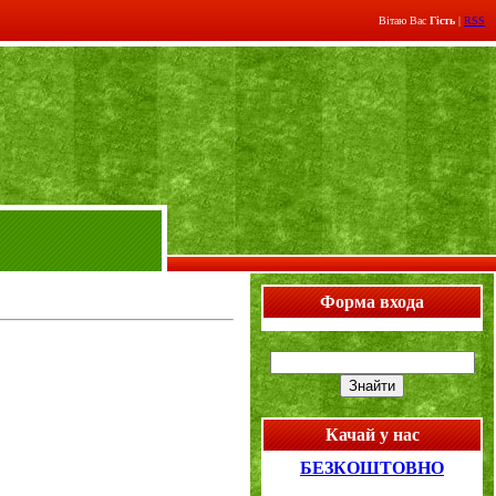
Вітаю Вас
Гість
|
RSS
Форма входа
Качай у нас
БЕЗКОШТОВНО