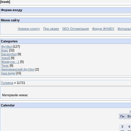
[
Iceek
]
Форма входу
Меню сайту
Новини спорту
Про цікаве
SEO Оптимізация
Форум ЖНАЕУ
Фотоаль
Categories
Футбол
[127]
Бокс
[32]
Баскетбол
[9]
Хокей
[9]
Формула - 1
[5]
Теніс
[9]
Американский футбол
[2]
Інші види
[15]
Головна
»
11721
Матеріалів немає
Calendar
Пн
Вт
3
4