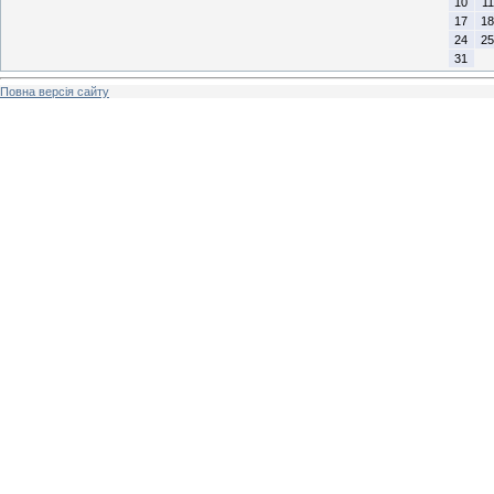
10
11
17
18
24
25
31
Повна версія сайту