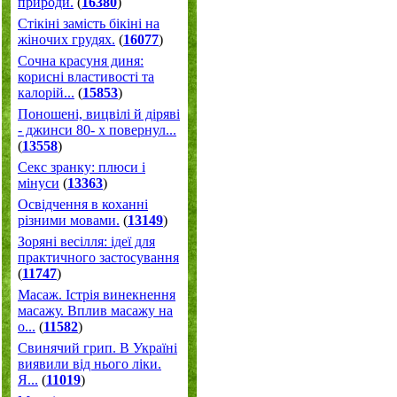
природи.
(
16380
)
Стікіні замість бікіні на
жіночих грудях.
(
16077
)
Сочна красуня диня:
корисні властивості та
калорій...
(
15853
)
Поношені, вицвілі й діряві
- джинси 80- х повернул...
(
13558
)
Секс зранку: плюси і
мінуси
(
13363
)
Освідчення в коханні
різними мовами.
(
13149
)
Зоряні весілля: ідеї для
практичного застосування
(
11747
)
Масаж. Істрія винекнення
масажу. Вплив масажу на
о...
(
11582
)
Свинячий грип. В Україні
виявили від нього ліки.
Я...
(
11019
)