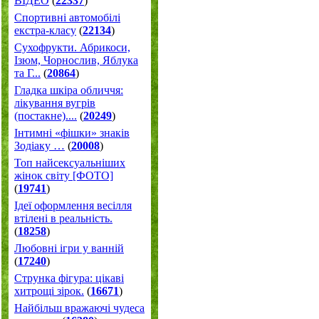
ВІДЕО
(
22337
)
Спортивні автомобілі
екстра-класу
(
22134
)
Cухофрукти. Абрикоси,
Ізюм, Чорнослив, Яблука
та Г...
(
20864
)
Гладка шкіра обличчя:
лікування вугрів
(постакне)....
(
20249
)
Інтимні «фішки» знаків
Зодіаку …
(
20008
)
Топ найсексуальніших
жінок світу [ФОТО]
(
19741
)
Ідеї оформлення весілля
втілені в реальність.
(
18258
)
Любовні ігри у ванній
(
17240
)
Струнка фігура: цікаві
хитрощі зірок.
(
16671
)
Найбільш вражаючі чудеса