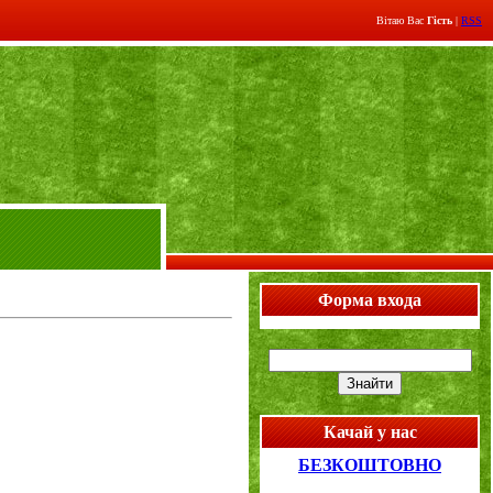
Вітаю Вас
Гість
|
RSS
Форма входа
Качай у нас
БЕЗКОШТОВНО