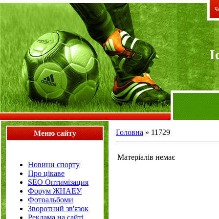
Че
I
Головна
»
11729
Меню сайту
Матеріалів немає
Новини спорту
Про цікаве
SEO Оптимізация
Форум ЖНАЕУ
Фотоальбоми
Зворотний зв'язок
Реклама на сайті