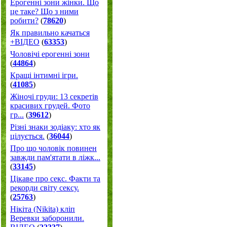
Ерогенні зони жінки. Що
це таке? Що з ними
робити?
(
78620
)
Як правильно качаться
+ВІДЕО
(
63353
)
Чоловічі ерогенні зони
(
44864
)
Кращі інтимні ігри.
(
41085
)
Жіночі груди: 13 секретів
красивих грудей. Фото
гр...
(
39612
)
Різні знаки зодіаку: хто як
цілується.
(
36044
)
Про що чоловік повинен
завжди пам'ятати в ліжк...
(
33145
)
Цікаве про секс. Факти та
рекорди світу сексу.
(
25763
)
Нікіта (Nikita) кліп
Веревки заборонили.