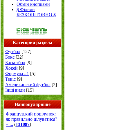
Обмін кнопками
$ Фільми
БЕЗКОШТОВНО $
Категории раздела
Футбол
[127]
Бокс
[32]
Баскетбол
[9]
Хокей
[9]
Формула - 1
[5]
Теніс
[9]
Американский футбол
[2]
Інші види
[15]
Найпопулярніше
Французький поцілунок:
як правильно цілуватися?
+ ...
(
131087
)