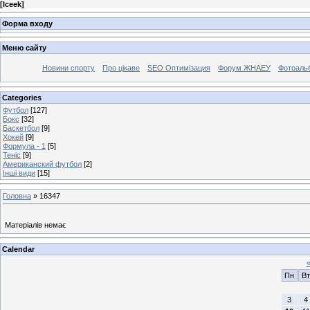
[
Iceek
]
Форма входу
Меню сайту
Новини спорту
Про цікаве
SEO Оптимізация
Форум ЖНАЕУ
Фотоаль
Categories
Футбол
[127]
Бокс
[32]
Баскетбол
[9]
Хокей
[9]
Формула - 1
[5]
Теніс
[9]
Американский футбол
[2]
Інші види
[15]
Головна
»
16347
Матеріалів немає
Calendar
Пн
Вт
3
4