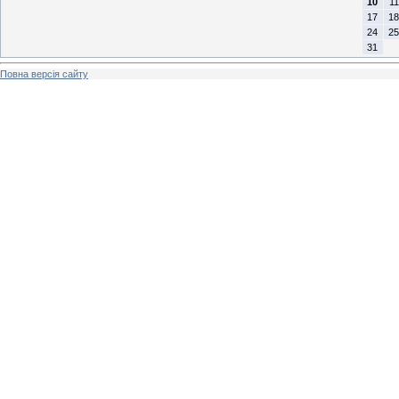
10
11
17
18
24
25
31
Повна версія сайту