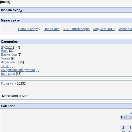
[
Iceek
]
Форма входу
Меню сайту
Новини спорту
Про цікаве
SEO Оптимізация
Форум ЖНАЕУ
Фотоаль
Categories
Футбол
[127]
Бокс
[32]
Баскетбол
[9]
Хокей
[9]
Формула - 1
[5]
Теніс
[9]
Американский футбол
[2]
Інші види
[15]
Головна
»
20232
Матеріалів немає
Calendar
Пн
Вт
3
4