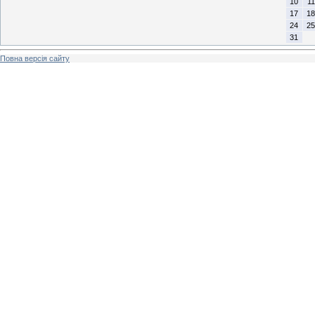
10
11
17
18
24
25
31
Повна версія сайту