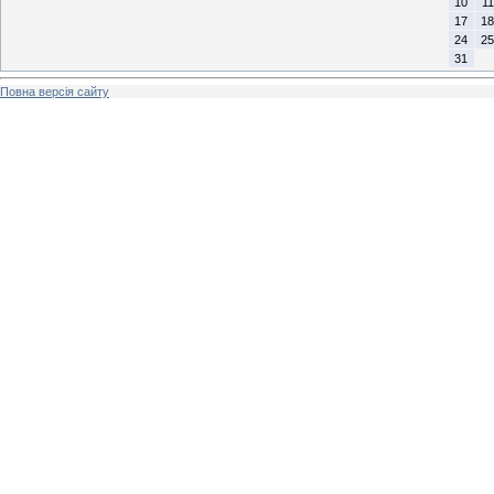
10
11
17
18
24
25
31
Повна версія сайту