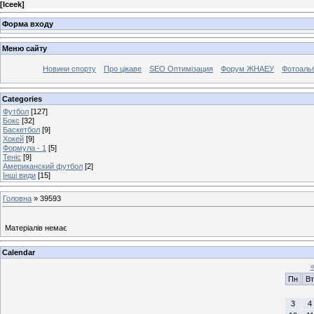
[
Iceek
]
Форма входу
Меню сайту
Новини спорту
Про цікаве
SEO Оптимізация
Форум ЖНАЕУ
Фотоаль
Categories
Футбол
[127]
Бокс
[32]
Баскетбол
[9]
Хокей
[9]
Формула - 1
[5]
Теніс
[9]
Американский футбол
[2]
Інші види
[15]
Головна
»
39593
Матеріалів немає
Calendar
Пн
Вт
3
4