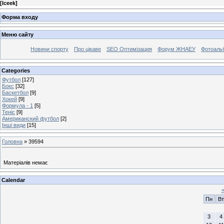
[
Iceek
]
Форма входу
Меню сайту
Новини спорту
Про цікаве
SEO Оптимізация
Форум ЖНАЕУ
Фотоаль
Categories
Футбол
[127]
Бокс
[32]
Баскетбол
[9]
Хокей
[9]
Формула - 1
[5]
Теніс
[9]
Американский футбол
[2]
Інші види
[15]
Головна
»
39594
Матеріалів немає
Calendar
Пн
Вт
3
4