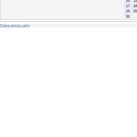
10
11
17
18
24
25
31
Повна версія сайту