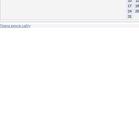
10
11
17
18
24
25
31
Повна версія сайту