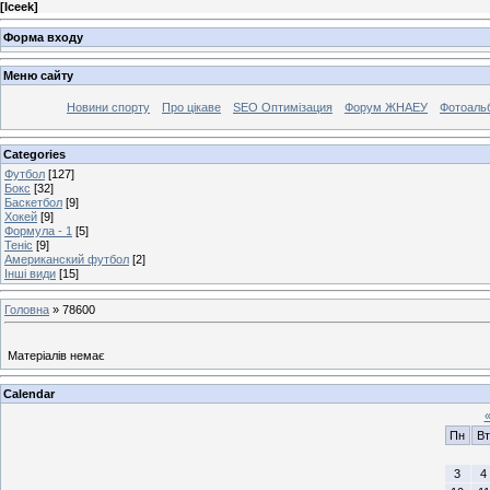
[
Iceek
]
Форма входу
Меню сайту
Новини спорту
Про цікаве
SEO Оптимізация
Форум ЖНАЕУ
Фотоаль
Categories
Футбол
[127]
Бокс
[32]
Баскетбол
[9]
Хокей
[9]
Формула - 1
[5]
Теніс
[9]
Американский футбол
[2]
Інші види
[15]
Головна
»
78600
Матеріалів немає
Calendar
Пн
Вт
3
4