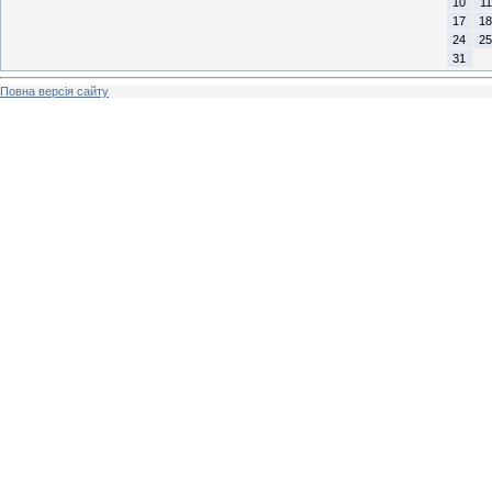
10
11
17
18
24
25
31
Повна версія сайту