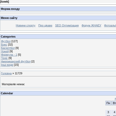
[
Iceek
]
Форма входу
Меню сайту
Новини спорту
Про цікаве
SEO Оптимізация
Форум ЖНАЕУ
Фотоаль
Categories
Футбол
[127]
Бокс
[32]
Баскетбол
[9]
Хокей
[9]
Формула - 1
[5]
Теніс
[9]
Американский футбол
[2]
Інші види
[15]
Головна
»
11729
Матеріалів немає
Calendar
Пн
Вт
3
4