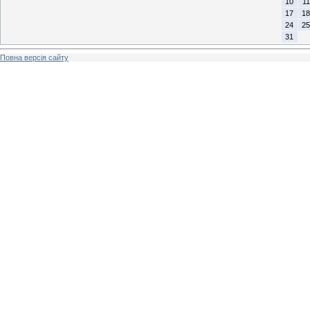
10
11
17
18
24
25
31
Повна версія сайту