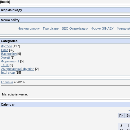
[
Iceek
]
Форма входу
Меню сайту
Новини спорту
Про цікаве
SEO Оптимізация
Форум ЖНАЕУ
Фотоаль
Categories
Футбол
[127]
Бокс
[32]
Баскетбол
[9]
Хокей
[9]
Формула - 1
[5]
Теніс
[9]
Американский футбол
[2]
Інші види
[15]
Головна
»
20232
Матеріалів немає
Calendar
Пн
Вт
3
4