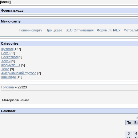
[
Iceek
]
Форма входу
Меню сайту
Новини спорту
Про цікаве
SEO Оптимізация
Форум ЖНАЕУ
Фотоаль
Categories
Футбол
[127]
Бокс
[32]
Баскетбол
[9]
Хокей
[9]
Формула - 1
[5]
Теніс
[9]
Американский футбол
[2]
Інші види
[15]
Головна
»
22323
Матеріалів немає
Calendar
Пн
Вт
3
4