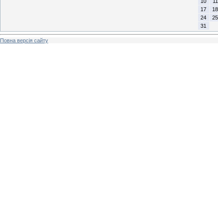
10
11
17
18
24
25
31
Повна версія сайту