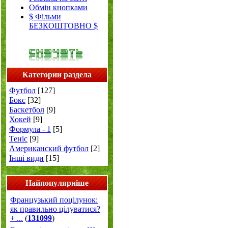
Обмін кнопками
$ Фільми
БЕЗКОШТОВНО $
Категории раздела
Футбол
[127]
Бокс
[32]
Баскетбол
[9]
Хокей
[9]
Формула - 1
[5]
Теніс
[9]
Американский футбол
[2]
Інші види
[15]
Найпопулярніше
Французький поцілунок:
як правильно цілуватися?
+ ...
(
131099
)