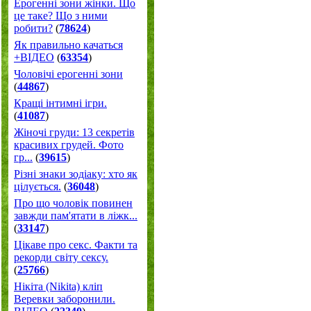
Ерогенні зони жінки. Що
це таке? Що з ними
робити?
(
78624
)
Як правильно качаться
+ВІДЕО
(
63354
)
Чоловічі ерогенні зони
(
44867
)
Кращі інтимні ігри.
(
41087
)
Жіночі груди: 13 секретів
красивих грудей. Фото
гр...
(
39615
)
Різні знаки зодіаку: хто як
цілується.
(
36048
)
Про що чоловік повинен
завжди пам'ятати в ліжк...
(
33147
)
Цікаве про секс. Факти та
рекорди світу сексу.
(
25766
)
Нікіта (Nikita) кліп
Веревки заборонили.