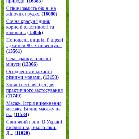
природи.
(
16383
)
Стікіні замість бікіні на
жіночих грудях.
(
16080
)
Сочна красуня диня:
корисні властивості та
калорій...
(
15856
)
Поношені, вицвілі й діряві
- джинси 80- х повернул...
(
13561
)
Секс зранку: плюси і
мінуси
(
13366
)
Освідчення в коханні
різними мовами.
(
13153
)
Зоряні весілля: ідеї для
практичного застосування
(
11749
)
Масаж. Істрія винекнення
масажу. Вплив масажу на
о...
(
11584
)
Свинячий грип. В Україні
виявили від нього ліки.
Я...
(
11020
)