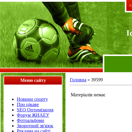
Су
I
Головна
»
39599
Меню сайту
Матеріалів немає
Новини спорту
Про цікаве
SEO Оптимізация
Форум ЖНАЕУ
Фотоальбоми
Зворотний зв'язок
Реклама на сайті