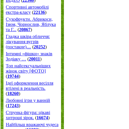
ВІДЕО
(
22340
)
Спортивні автомобілі
екстра-класу
(
22136
)
Cухофрукти. Абрикоси,
Ізюм, Чорнослив, Яблука
та Г...
(
20867
)
Гладка шкіра обличчя:
лікування вугрів
(постакне)....
(
20252
)
Інтимні «фішки» знаків
Зодіаку …
(
20011
)
Топ найсексуальніших
жінок світу [ФОТО]
(
19744
)
Ідеї оформлення весілля
втілені в реальність.
(
18260
)
Любовні ігри у ванній
(
17243
)
Струнка фігура: цікаві
хитрощі зірок.
(
16674
)
Найбільш вражаючі чудеса