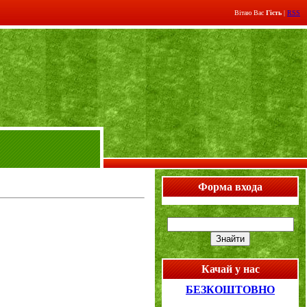
Вітаю Вас
Гість
|
RSS
Форма входа
Качай у нас
БЕЗКОШТОВНО