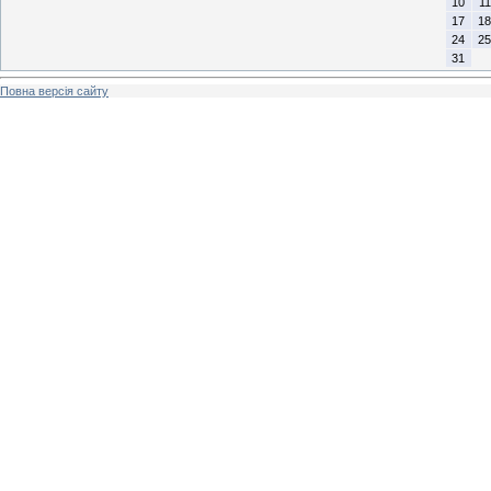
10
11
17
18
24
25
31
Повна версія сайту