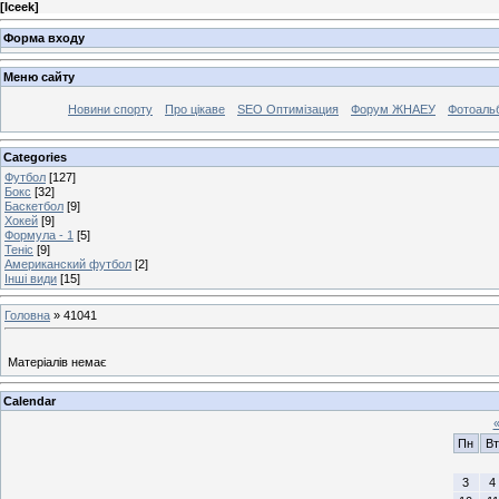
[
Iceek
]
Форма входу
Меню сайту
Новини спорту
Про цікаве
SEO Оптимізация
Форум ЖНАЕУ
Фотоаль
Categories
Футбол
[127]
Бокс
[32]
Баскетбол
[9]
Хокей
[9]
Формула - 1
[5]
Теніс
[9]
Американский футбол
[2]
Інші види
[15]
Головна
»
41041
Матеріалів немає
Calendar
Пн
Вт
3
4