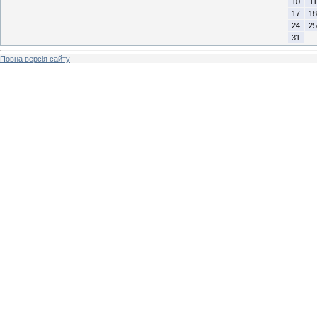
10
11
17
18
24
25
31
Повна версія сайту