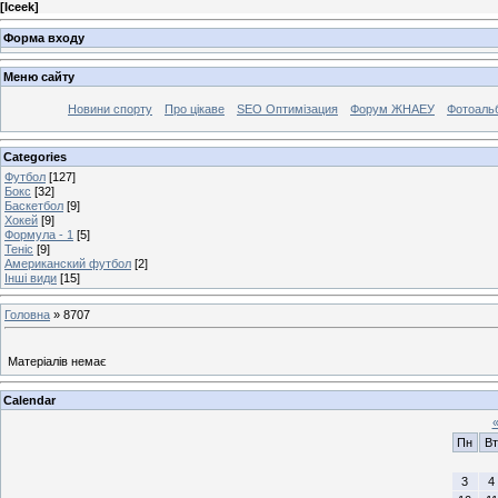
[
Iceek
]
Форма входу
Меню сайту
Новини спорту
Про цікаве
SEO Оптимізация
Форум ЖНАЕУ
Фотоаль
Categories
Футбол
[127]
Бокс
[32]
Баскетбол
[9]
Хокей
[9]
Формула - 1
[5]
Теніс
[9]
Американский футбол
[2]
Інші види
[15]
Головна
»
8707
Матеріалів немає
Calendar
Пн
Вт
3
4