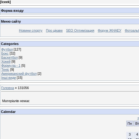
[
Iceek
]
Форма входу
Меню сайту
Новини спорту
Про цікаве
SEO Оптимізация
Форум ЖНАЕУ
Фотоаль
Categories
Футбол
[127]
Бокс
[32]
Баскетбол
[9]
Хокей
[9]
Формула - 1
[5]
Теніс
[9]
Американский футбол
[2]
Інші види
[15]
Головна
»
131056
Матеріалів немає
Calendar
Пн
Вт
3
4