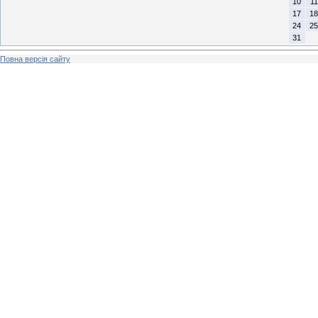
10
11
17
18
24
25
31
Повна версія сайту