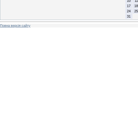
10
11
17
18
24
25
31
Повна версія сайту