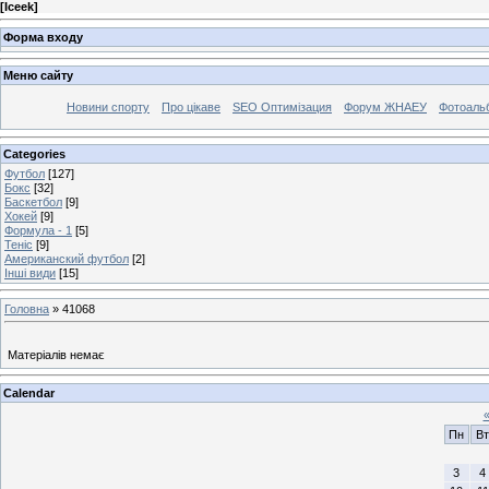
[
Iceek
]
Форма входу
Меню сайту
Новини спорту
Про цікаве
SEO Оптимізация
Форум ЖНАЕУ
Фотоаль
Categories
Футбол
[127]
Бокс
[32]
Баскетбол
[9]
Хокей
[9]
Формула - 1
[5]
Теніс
[9]
Американский футбол
[2]
Інші види
[15]
Головна
»
41068
Матеріалів немає
Calendar
Пн
Вт
3
4