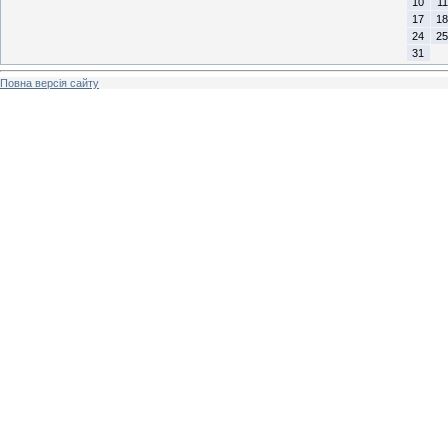
10
11
17
18
24
25
31
Повна версія сайту