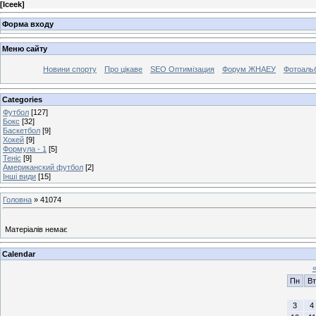
[
Iceek
]
Форма входу
Меню сайту
Новини спорту
Про цікаве
SEO Оптимізация
Форум ЖНАЕУ
Фотоаль
Categories
Футбол
[127]
Бокс
[32]
Баскетбол
[9]
Хокей
[9]
Формула - 1
[5]
Теніс
[9]
Американский футбол
[2]
Інші види
[15]
Головна
»
41074
Матеріалів немає
Calendar
Пн
Вт
3
4