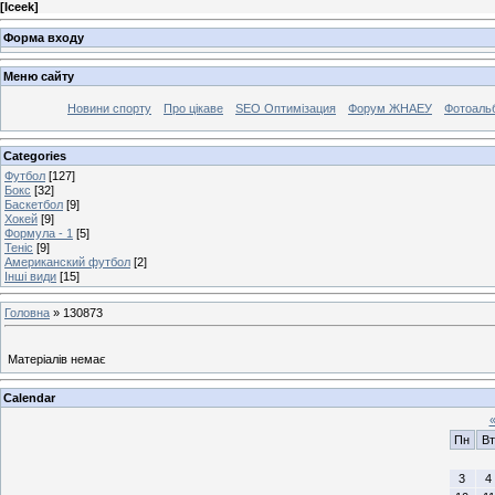
[
Iceek
]
Форма входу
Меню сайту
Новини спорту
Про цікаве
SEO Оптимізация
Форум ЖНАЕУ
Фотоаль
Categories
Футбол
[127]
Бокс
[32]
Баскетбол
[9]
Хокей
[9]
Формула - 1
[5]
Теніс
[9]
Американский футбол
[2]
Інші види
[15]
Головна
»
130873
Матеріалів немає
Calendar
Пн
Вт
3
4