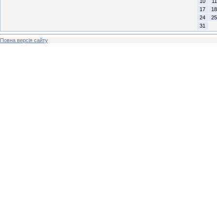
10
11
17
18
24
25
31
Повна версія сайту