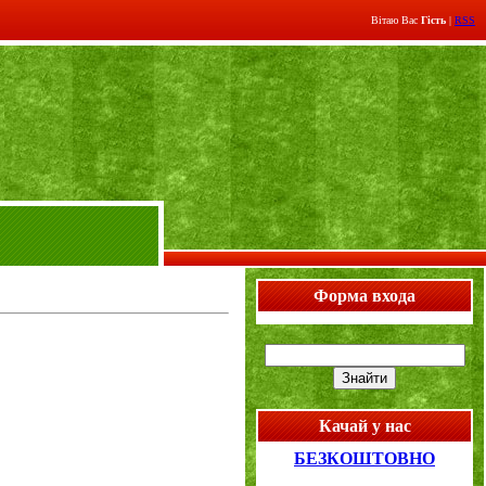
Вітаю Вас
Гість
|
RSS
Форма входа
Качай у нас
БЕЗКОШТОВНО