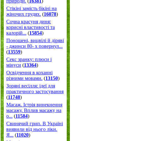
природи.
(
16381
)
Стікіні замість бікіні на
жіночих грудях.
(
16078
)
Сочна красуня диня:
корисні властивості та
калорій...
(
15854
)
Поношені, вицвілі й діряві
- джинси 80- х повернул...
(
13559
)
Секс зранку: плюси і
мінуси
(
13364
)
Освідчення в коханні
різними мовами.
(
13150
)
Зоряні весілля: ідеї для
практичного застосування
(
11748
)
Масаж. Істрія винекнення
масажу. Вплив масажу на
о...
(
11584
)
Свинячий грип. В Україні
виявили від нього ліки.
Я...
(
11020
)