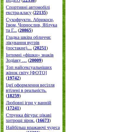
ВІДЕО
(
22338
)
Спортивні автомобілі
екстра-класу
(
22135
)
Cухофрукти. Абрикоси,
Ізюм, Чорнослив, Яблука
та Г...
(
20865
)
Гладка шкіра обличчя:
лікування вугрів
(постакне)....
(
20251
)
Інтимні «фішки» знаків
Зодіаку …
(
20009
)
Топ найсексуальніших
жінок світу [ФОТО]
(
19742
)
Ідеї оформлення весілля
втілені в реальність.
(
18259
)
Любовні ігри у ванній
(
17241
)
Струнка фігура: цікаві
хитрощі зірок.
(
16673
)
Найбільш вражаючі чудеса