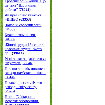
Ерогенні зони жінки. Що
це таке? Що з ними
робити?
(
78622
)
Як правильно качаться
+ВІДЕО
(
63353
)
Чоловічі ерогенні зони
(
44865
)
Кращі інтимні ігри.
(
41086
)
Жіночі груди: 13 секретів
красивих грудей. Фото
гр...
(
39614
)
Різні знаки зодіаку: хто як
цілується.
(
36046
)
Про що чоловік повинен
завжди пам'ятати в ліжк...
(
33146
)
Цікаве про секс. Факти та
рекорди світу сексу.
(
25764
)
Нікіта (Nikita) кліп
Веревки заборонили.