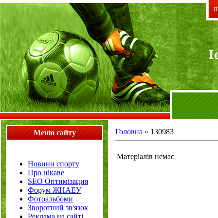
П`
I
Головна
»
130983
Меню сайту
Матеріалів немає
Новини спорту
Про цікаве
SEO Оптимізация
Форум ЖНАЕУ
Фотоальбоми
Зворотний зв'язок
Реклама на сайті