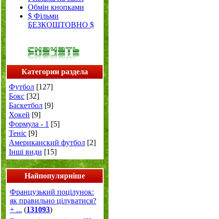
Обмін кнопками
$ Фільми
БЕЗКОШТОВНО $
Категории раздела
Футбол
[127]
Бокс
[32]
Баскетбол
[9]
Хокей
[9]
Формула - 1
[5]
Теніс
[9]
Американский футбол
[2]
Інші види
[15]
Найпопулярніше
Французький поцілунок:
як правильно цілуватися?
+ ...
(
131093
)