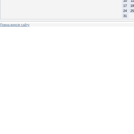
10
11
17
18
24
25
31
Повна версія сайту