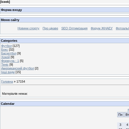
[
Iceek
]
Форма входу
Меню сайту
Новини спорту
Про цікаве
SEO Оптимізация
Форум ЖНАЕУ
Фотоаль
Categories
Футбол
[127]
Бокс
[32]
Баскетбол
[9]
Хокей
[9]
Формула - 1
[5]
Теніс
[9]
Американский футбол
[2]
Інші види
[15]
Головна
»
17154
Матеріалів немає
Calendar
Пн
Вт
3
4