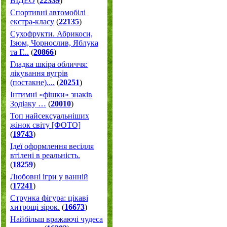
ВІДЕО
(
22339
)
Спортивні автомобілі
екстра-класу
(
22135
)
Cухофрукти. Абрикоси,
Ізюм, Чорнослив, Яблука
та Г...
(
20866
)
Гладка шкіра обличчя:
лікування вугрів
(постакне)....
(
20251
)
Інтимні «фішки» знаків
Зодіаку …
(
20010
)
Топ найсексуальніших
жінок світу [ФОТО]
(
19743
)
Ідеї оформлення весілля
втілені в реальність.
(
18259
)
Любовні ігри у ванній
(
17241
)
Струнка фігура: цікаві
хитрощі зірок.
(
16673
)
Найбільш вражаючі чудеса