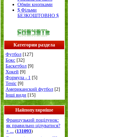
Обмін кнопками
$ Фільми
БЕЗКОШТОВНО $
Категории раздела
Футбол
[127]
Бокс
[32]
Баскетбол
[9]
Хокей
[9]
Формула - 1
[5]
Теніс
[9]
Американский футбол
[2]
Інші види
[15]
Найпопулярніше
Французький поцілунок:
як правильно цілуватися?
+ ...
(
131093
)