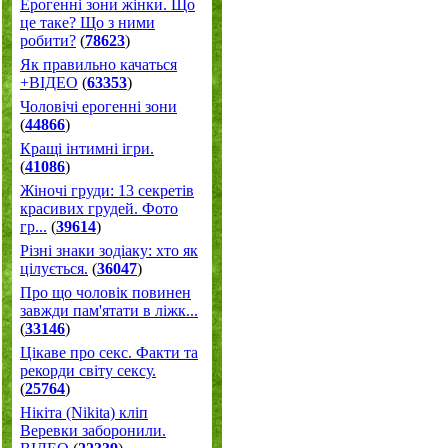
Ерогенні зони жінки. Що
це таке? Що з ними
робити?
(
78623
)
Як правильно качаться
+ВІДЕО
(
63353
)
Чоловічі ерогенні зони
(
44866
)
Кращі інтимні ігри.
(
41086
)
Жіночі груди: 13 секретів
красивих грудей. Фото
гр...
(
39614
)
Різні знаки зодіаку: хто як
цілується.
(
36047
)
Про що чоловік повинен
завжди пам'ятати в ліжк...
(
33146
)
Цікаве про секс. Факти та
рекорди світу сексу.
(
25764
)
Нікіта (Nikita) кліп
Веревки заборонили.