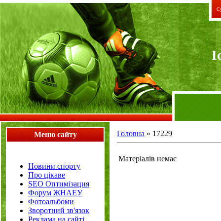
Су
I
Головна
»
17229
Меню сайту
Матеріалів немає
Новини спорту
Про цікаве
SEO Оптимізация
Форум ЖНАЕУ
Фотоальбоми
Зворотний зв'язок
Реклама на сайті