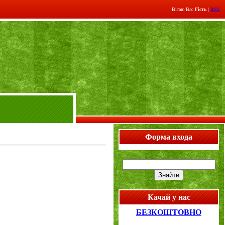
Вітаю Вас
Гість
|
RSS
Форма входа
Качай у нас
БЕЗКОШТОВНО