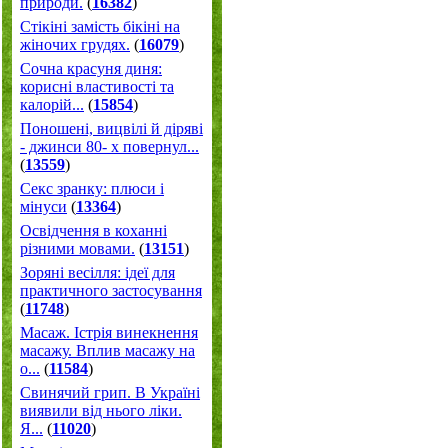
природи.
(
16382
)
Стікіні замість бікіні на
жіночих грудях.
(
16079
)
Сочна красуня диня:
корисні властивості та
калорій...
(
15854
)
Поношені, вицвілі й діряві
- джинси 80- х повернул...
(
13559
)
Секс зранку: плюси і
мінуси
(
13364
)
Освідчення в коханні
різними мовами.
(
13151
)
Зоряні весілля: ідеї для
практичного застосування
(
11748
)
Масаж. Істрія винекнення
масажу. Вплив масажу на
о...
(
11584
)
Свинячий грип. В Україні
виявили від нього ліки.
Я...
(
11020
)