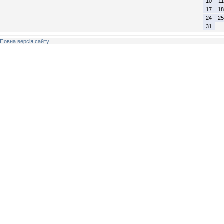
10
11
17
18
24
25
31
Повна версія сайту