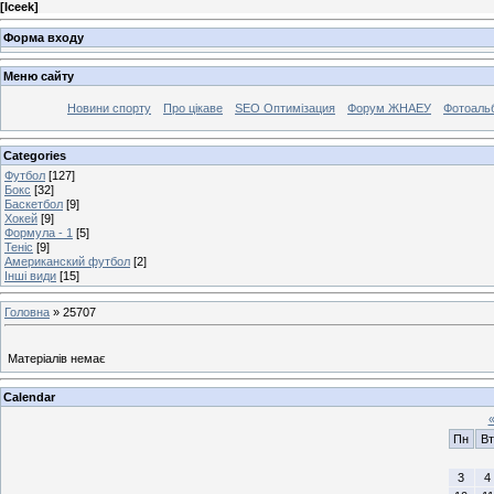
[
Iceek
]
Форма входу
Меню сайту
Новини спорту
Про цікаве
SEO Оптимізация
Форум ЖНАЕУ
Фотоаль
Categories
Футбол
[127]
Бокс
[32]
Баскетбол
[9]
Хокей
[9]
Формула - 1
[5]
Теніс
[9]
Американский футбол
[2]
Інші види
[15]
Головна
»
25707
Матеріалів немає
Calendar
Пн
Вт
3
4