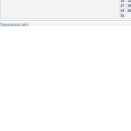
10
11
17
18
24
25
31
Повна версія сайту