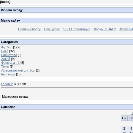
[
Iceek
]
Форма входу
Меню сайту
Новини спорту
Про цікаве
SEO Оптимізация
Форум ЖНАЕУ
Фотоаль
Categories
Футбол
[127]
Бокс
[32]
Баскетбол
[9]
Хокей
[9]
Формула - 1
[5]
Теніс
[9]
Американский футбол
[2]
Інші види
[15]
Головна
»
39598
Матеріалів немає
Calendar
Пн
Вт
3
4