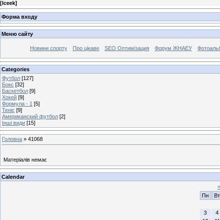
[
Iceek
]
Форма входу
Меню сайту
Новини спорту
Про цікаве
SEO Оптимізация
Форум ЖНАЕУ
Фотоаль
Categories
Футбол
[127]
Бокс
[32]
Баскетбол
[9]
Хокей
[9]
Формула - 1
[5]
Теніс
[9]
Американский футбол
[2]
Інші види
[15]
Головна
»
41068
Матеріалів немає
Calendar
Пн
Вт
3
4