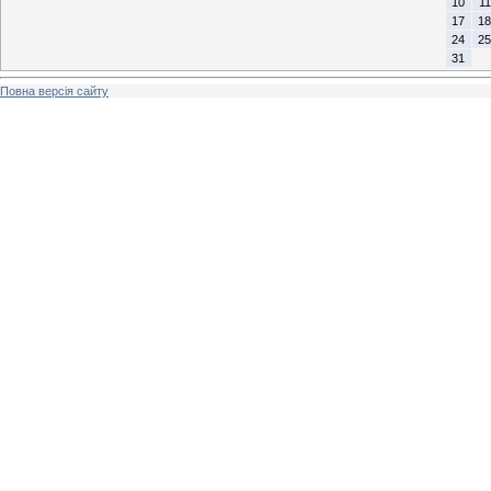
10
11
17
18
24
25
31
Повна версія сайту