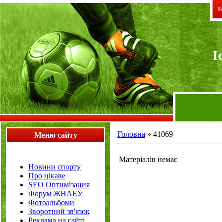
Че
I
Головна
»
41069
Меню сайту
Матеріалів немає
Новини спорту
Про цікаве
SEO Оптимізация
Форум ЖНАЕУ
Фотоальбоми
Зворотний зв'язок
Реклама на сайті