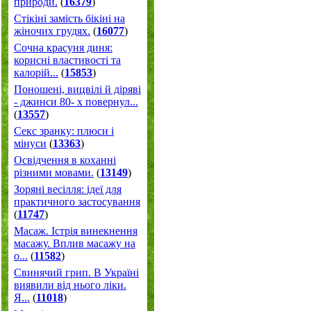
природи.
(
16379
)
Стікіні замість бікіні на
жіночих грудях.
(
16077
)
Сочна красуня диня:
корисні властивості та
калорій...
(
15853
)
Поношені, вицвілі й діряві
- джинси 80- х повернул...
(
13557
)
Секс зранку: плюси і
мінуси
(
13363
)
Освідчення в коханні
різними мовами.
(
13149
)
Зоряні весілля: ідеї для
практичного застосування
(
11747
)
Масаж. Істрія винекнення
масажу. Вплив масажу на
о...
(
11582
)
Свинячий грип. В Україні
виявили від нього ліки.
Я...
(
11018
)