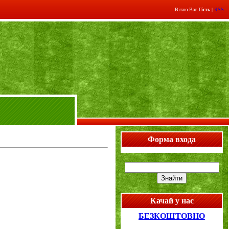
Вітаю Вас
Гість
|
RSS
Форма входа
Качай у нас
БЕЗКОШТОВНО