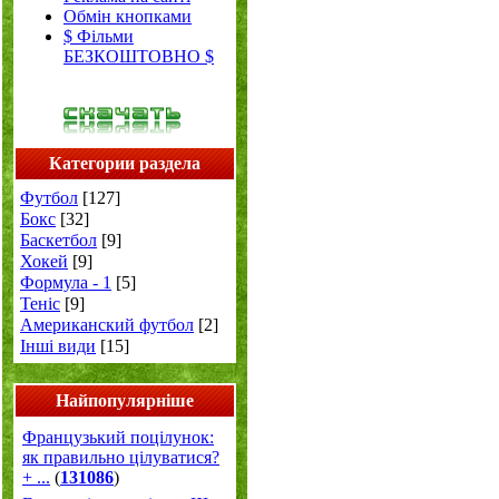
Обмін кнопками
$ Фільми
БЕЗКОШТОВНО $
Категории раздела
Футбол
[127]
Бокс
[32]
Баскетбол
[9]
Хокей
[9]
Формула - 1
[5]
Теніс
[9]
Американский футбол
[2]
Інші види
[15]
Найпопулярніше
Французький поцілунок:
як правильно цілуватися?
+ ...
(
131086
)