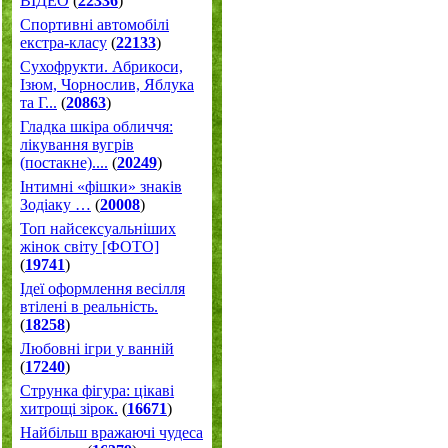
ВІДЕО
(
22336
)
Спортивні автомобілі
екстра-класу
(
22133
)
Cухофрукти. Абрикоси,
Ізюм, Чорнослив, Яблука
та Г...
(
20863
)
Гладка шкіра обличчя:
лікування вугрів
(постакне)....
(
20249
)
Інтимні «фішки» знаків
Зодіаку …
(
20008
)
Топ найсексуальніших
жінок світу [ФОТО]
(
19741
)
Ідеї оформлення весілля
втілені в реальність.
(
18258
)
Любовні ігри у ванній
(
17240
)
Струнка фігура: цікаві
хитрощі зірок.
(
16671
)
Найбільш вражаючі чудеса