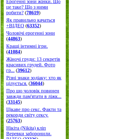
Ерогенні зони жінки. Що
це таке? Що з ними
робити?
(
78619
)
Як правильно качаться
+ВІДЕО
(
63352
)
Чоловічі ерогенні зони
(
44863
)
Кращі інтимні ігри.
(
41084
)
Жіночі груди: 13 секретів
красивих грудей. Фото
гр...
(
39612
)
Різні знаки зодіаку: хто як
цілується.
(
36044
)
Про що чоловік повинен
завжди пам'ятати в ліжк...
(
33145
)
Цікаве про секс. Факти та
рекорди світу сексу.
(
25763
)
Нікіта (Nikita) кліп
Веревки заборонили.