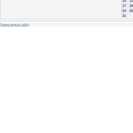
10
11
17
18
24
25
31
Повна версія сайту