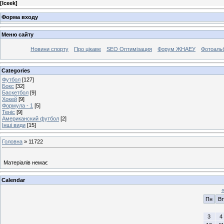
[
Iceek
]
Форма входу
Меню сайту
Новини спорту
Про цікаве
SEO Оптимізация
Форум ЖНАЕУ
Фотоаль
Categories
Футбол
[127]
Бокс
[32]
Баскетбол
[9]
Хокей
[9]
Формула - 1
[5]
Теніс
[9]
Американский футбол
[2]
Інші види
[15]
Головна
»
11722
Матеріалів немає
Calendar
Пн
Вт
3
4