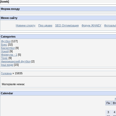
[
Iceek
]
Форма входу
Меню сайту
Новини спорту
Про цікаве
SEO Оптимізация
Форум ЖНАЕУ
Фотоаль
Categories
Футбол
[127]
Бокс
[32]
Баскетбол
[9]
Хокей
[9]
Формула - 1
[5]
Теніс
[9]
Американский футбол
[2]
Інші види
[15]
Головна
»
15835
Матеріалів немає
Calendar
Пн
Вт
3
4