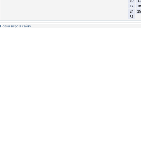
10
11
17
18
24
25
31
Повна версія сайту