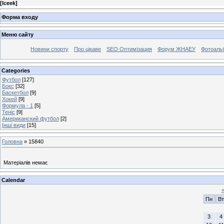
[
Iceek
]
Форма входу
Меню сайту
Новини спорту
Про цікаве
SEO Оптимізация
Форум ЖНАЕУ
Фотоаль
Categories
Футбол
[127]
Бокс
[32]
Баскетбол
[9]
Хокей
[9]
Формула - 1
[5]
Теніс
[9]
Американский футбол
[2]
Інші види
[15]
Головна
»
15840
Матеріалів немає
Calendar
Пн
Вт
3
4