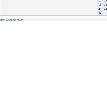
10
11
17
18
24
25
31
Повна версія сайту