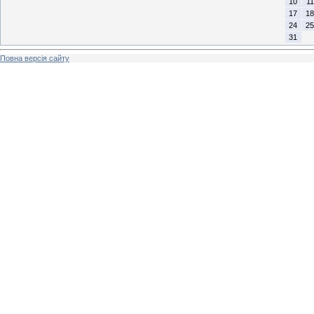
10
11
17
18
24
25
31
Повна версія сайту