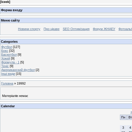
[
Iceek
]
Форма входу
Меню сайту
Новини спорту
Про цікаве
SEO Оптимізация
Форум ЖНАЕУ
Фотоаль
Categories
Футбол
[127]
Бокс
[32]
Баскетбол
[9]
Хокей
[9]
Формула - 1
[5]
Теніс
[9]
Американский футбол
[2]
Інші види
[15]
Головна
»
19992
Матеріалів немає
Calendar
Пн
Вт
3
4