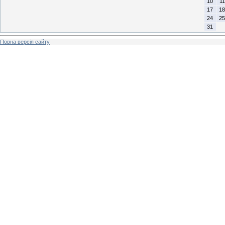
10
11
17
18
24
25
31
Повна версія сайту