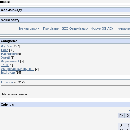
[
Iceek
]
Форма входу
Меню сайту
Новини спорту
Про цікаве
SEO Оптимізация
Форум ЖНАЕУ
Фотоаль
Categories
Футбол
[127]
Бокс
[32]
Баскетбол
[9]
Хокей
[9]
Формула - 1
[5]
Теніс
[9]
Американский футбол
[2]
Інші види
[15]
Головна
»
33127
Матеріалів немає
Calendar
Пн
Вт
3
4