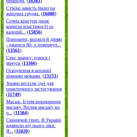
природи.
(
16383
)
Стікіні замість бікіні на
жіночих грудях.
(
16080
)
Сочна красуня диня:
корисні властивості та
калорій...
(
15856
)
Поношені, вицвілі й діряві
- джинси 80- х повернул...
(
13561
)
Секс зранку: плюси і
мінуси
(
13366
)
Освідчення в коханні
різними мовами.
(
13153
)
Зоряні весілля: ідеї для
практичного застосування
(
11749
)
Масаж. Істрія винекнення
масажу. Вплив масажу на
о...
(
11584
)
Свинячий грип. В Україні
виявили від нього ліки.
Я...
(
11020
)