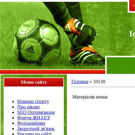
Су
I
Головна
»
33130
Меню сайту
Матеріалів немає
Новини спорту
Про цікаве
SEO Оптимізация
Форум ЖНАЕУ
Фотоальбоми
Зворотний зв'язок
Реклама на сайті