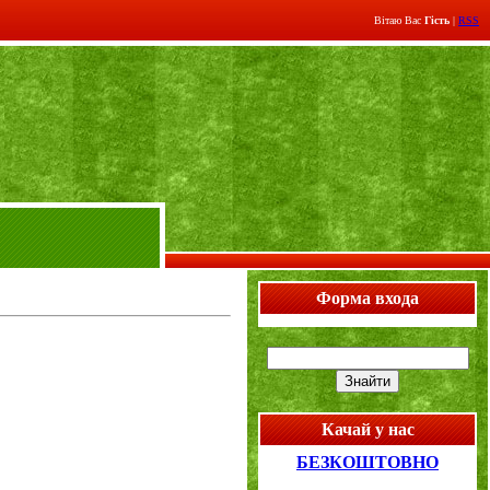
Вітаю Вас
Гість
|
RSS
Форма входа
Качай у нас
БЕЗКОШТОВНО