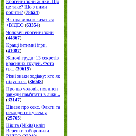
Ерогенні зони жінки. Що
це таке? Що з ними
робити?
(
78624
)
Як правильно качаться
+ВІДЕО
(
63354
)
Чоловічі ерогенні зони
(
44867
)
Кращі інтимні ігри.
(
41087
)
Жіночі груди: 13 секретів
красивих грудей. Фото
гр...
(
39615
)
Різні знаки зодіаку: хто як
цілується.
(
36048
)
Про що чоловік повинен
завжди пам'ятати в ліжк...
(
33147
)
Цікаве про секс. Факти та
рекорди світу сексу.
(
25765
)
Нікіта (Nikita) кліп
Веревки заборонили.