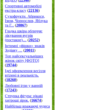
ВІДЕО
(
22340
)
Спортивні автомобілі
екстра-класу
(
22136
)
Cухофрукти. Абрикоси,
Ізюм, Чорнослив, Яблука
та Г...
(
20867
)
Гладка шкіра обличчя:
лікування вугрів
(постакне)....
(
20252
)
Інтимні «фішки» знаків
Зодіаку …
(
20011
)
Топ найсексуальніших
жінок світу [ФОТО]
(
19744
)
Ідеї оформлення весілля
втілені в реальність.
(
18260
)
Любовні ігри у ванній
(
17243
)
Струнка фігура: цікаві
хитрощі зірок.
(
16674
)
Найбільш вражаючі чудеса