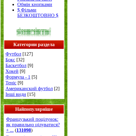
Обмін кнопками
$ Фільми
БЕЗКОШТОВНО $
Категории раздела
Футбол
[127]
Бокс
[32]
Баскетбол
[9]
Хокей
[9]
Формула - 1
[5]
Теніс
[9]
Американский футбол
[2]
Інші види
[15]
Найпопулярніше
Французький поцілунок:
як правильно цілуватися?
+ ...
(
131098
)