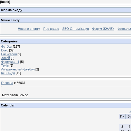
[
Iceek
]
Форма входу
Меню сайту
Новини спорту
Про цікаве
SEO Оптимізация
Форум ЖНАЕУ
Фотоаль
Categories
Футбол
[127]
Бокс
[32]
Баскетбол
[9]
Хокей
[9]
Формула - 1
[5]
Теніс
[9]
Американский футбол
[2]
Інші види
[15]
Головна
»
36031
Матеріалів немає
Calendar
Пн
Вт
3
4