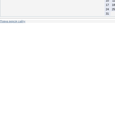
10
11
17
18
24
25
31
Повна версія сайту