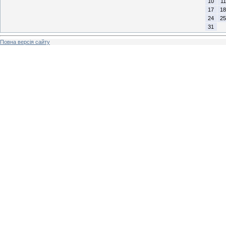
10
11
17
18
24
25
31
Повна версія сайту