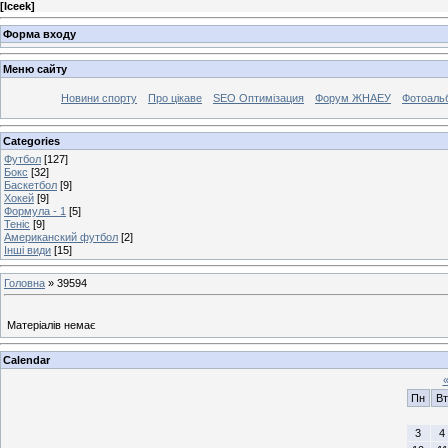
[
Iceek
]
Форма входу
Меню сайту
Новини спорту
Про цікаве
SEO Оптимізация
Форум ЖНАЕУ
Фотоаль
Categories
Футбол
[127]
Бокс
[32]
Баскетбол
[9]
Хокей
[9]
Формула - 1
[5]
Теніс
[9]
Американский футбол
[2]
Інші види
[15]
Головна
»
39594
Матеріалів немає
Calendar
Пн
Вт
3
4