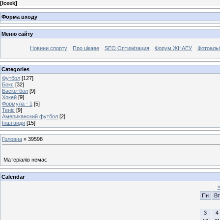
[
Iceek
]
Форма входу
Меню сайту
Новини спорту
Про цікаве
SEO Оптимізация
Форум ЖНАЕУ
Фотоаль
Categories
Футбол
[127]
Бокс
[32]
Баскетбол
[9]
Хокей
[9]
Формула - 1
[5]
Теніс
[9]
Американский футбол
[2]
Інші види
[15]
Головна
»
39598
Матеріалів немає
Calendar
Пн
Вт
3
4