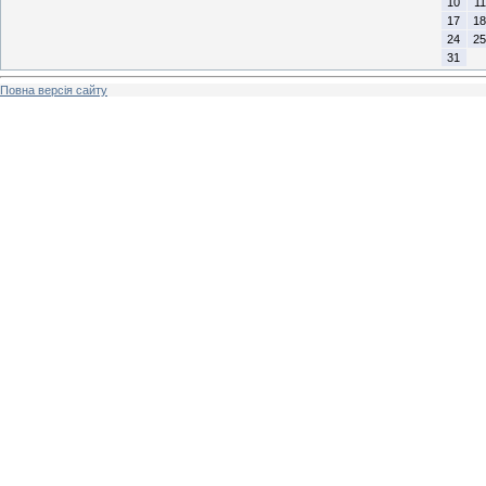
10
11
17
18
24
25
31
Повна версія сайту